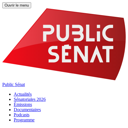
Ouvrir le menu
Public Sénat
Actualités
Sénatoriales 2026
Émissions
Documentaires
Podcasts
Programme