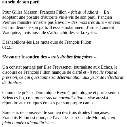
au sein de son parti
.
Pour Gilles Masson, François Fillon «
fait du Audiard
». En
adoptant une posture d’autorité vis-à-vis de son parti, l’ancien
Premier ministre n’hésite pas à avoir «
des mots très durs
» envers
les frondeurs de son parti. Il essaie notamment d’isoler Laurent
Wauquiez, mais aussi de s’affranchir des sarkozystes.
Déshabillons-les Les mots durs de François Fillon
01:23
S’assurer le soutien des «
trois droites françaises
»
.
Un constat partagé par Elsa Freyssenet, journaliste aux Echos, le
discours de François Fillon manque de clarté et «
il recule sous la
pression, ce qui questionne sa détermination aux yeux de l’électorat
de droite
».
Comme le précise Dominique Reynié, politologue et professeur à
Sciences Po, ce «
processus de normalisation
» vise aussi à
répondre
aux critiques émises par son propre camp
.
Soucieux de conserver le soutien des
trois droites françaises
,
François Fillon est donc, de l’avis de Jean-Claude Monod, «
en
plein numéro d’équilibriste
».