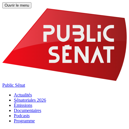
Ouvrir le menu
Public Sénat
Actualités
Sénatoriales 2026
Émissions
Documentaires
Podcasts
Programme