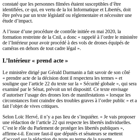
constaté que les personnes filmées étaient susceptibles d’être
identifiées, ce qui, en vertu de la loi Informatique et Libertés, doit
être prévu par un texte législatif ou réglementaire et nécessiter une
étude d’impact.
A l’issue d’une procédure de contrôle initiée en mai 2020, la
formation restreinte de la Cnil, a donc « rappelé à l’ordre le ministère
de l’Intérieur pour avoir procédé à des vols de drones équipés de
caméras en dehors de tout cadre légal ».
L’Intérieur « prend acte »
Le ministère dirigé par Gérald Darmanin a fait savoir de son côté
« prendre acte de la décision dont il respectera les termes » et
souligne que l’article 22 du texte sur la « Sécurité globale », qui sera
examiné par le Sénat, prévoit un tel dispositif. Ce texte envisage
d’autoriser l’usage des drones lors de manifestations « lorsque les
circonstances font craindre des troubles graves à l’ordre public » et a
fait l’objet de vives critiques.
Selon Loïc Hervé, il n’y a pas lieu de s’inquiéter. « Je vais proposer
une rédaction de l’article 22 qui respecte les libertés individuelles.
C’est le rôle du Parlement de protéger les libertés publiques »,
affirme-t-il. Encore faut-il que députés et sénateurs se mettent
d’accord sur la rédaction du texte au terme de la navette