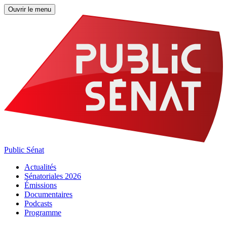
Ouvrir le menu
Public Sénat
Actualités
Sénatoriales 2026
Émissions
Documentaires
Podcasts
Programme