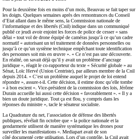
Pour la deuxième fois en moins d’un mois, Beauvau se fait taper sur
les doigts. Quelques semaines après des remontrances du Conseil
d’Etat allant dans le même sens, la Commission nationale de
l’informatique et des libertés (Cnil) indique dans un communiqué
publié ce jeudi avoir enjoint les forces de police de cesser « sans
délai » tout vol de drone équipé de caméras jusqu’à ce qu’un cadre
normatif
«
autorisant un tel traitement de données personnelles ou
jusqu’à ce qu’un système technique empêchant toute identification
des personnes soit mis en œuvre »
. « Ce n’est pas une découverte.
En réalité, on savait déjà qu’il y avait un problème d’ancrage
juridique », réagit le co-rapporteur du texte « Sécurité globale » au
Sénat, Loïc Hervé (Union Centriste), par ailleurs membre de la Cnil
depuis 2014.
« C’est un problème auquel le projet de loi entend
répondre », assure-t-il. Cette décision, il estime donc qu’elle tombe
« à bon escient ». Vice-président de la commission des lois, Jérôme
Durain accueille lui aussi cette décision « favorablement ». « Il y a
bien un doute juridique. Tout ça est flou, y compris dans les
réponses du ministre », tacle le sénateur socialiste.
La Quadrature du net, l’association de défense des libertés
publiques, révélait fin octobre que « la police nationale et la
gendarmerie utilisent de manière systématique les drones pour
surveiller les manifestations »
.
Mediapart avait de son
côté
documenté
cette utilisation
. Lors d’un contrôle, la Cnil avait