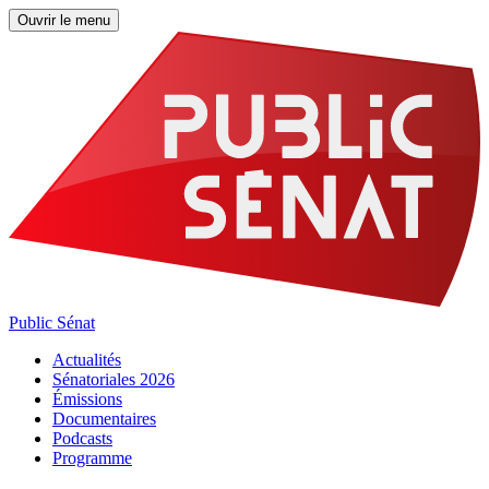
Ouvrir le menu
Public Sénat
Actualités
Sénatoriales 2026
Émissions
Documentaires
Podcasts
Programme