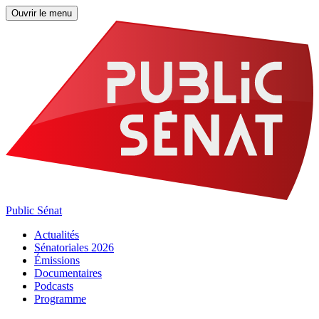
Ouvrir le menu
Public Sénat
Actualités
Sénatoriales 2026
Émissions
Documentaires
Podcasts
Programme