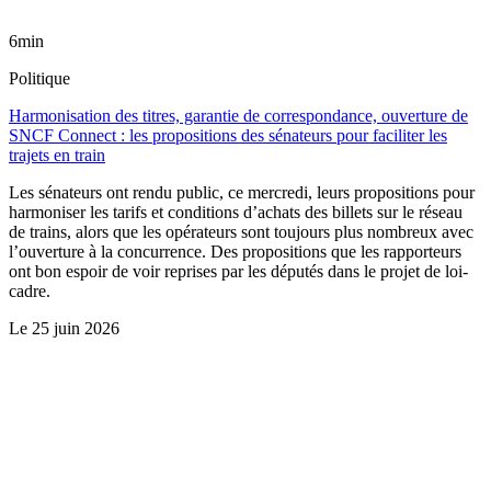
6min
Politique
Harmonisation des titres, garantie de correspondance, ouverture de
SNCF Connect : les propositions des sénateurs pour faciliter les
trajets en train
Les sénateurs ont rendu public, ce mercredi, leurs propositions pour
harmoniser les tarifs et conditions d’achats des billets sur le réseau
de trains, alors que les opérateurs sont toujours plus nombreux avec
l’ouverture à la concurrence. Des propositions que les rapporteurs
ont bon espoir de voir reprises par les députés dans le projet de loi-
cadre.
Le
25 juin 2026