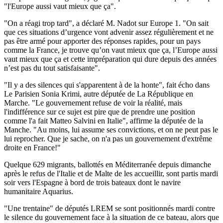
"l'Europe aussi vaut mieux que ça".
"On a réagi trop tard", a déclaré M. Nadot sur Europe 1. "On sait
que ces situations d’urgence vont advenir assez régulièrement et ne
pas être armé pour apporter des réponses rapides, pour un pays
comme la France, je trouve qu’on vaut mieux que ça, l’Europe aussi
vaut mieux que ça et cette impréparation qui dure depuis des années
n’est pas du tout satisfaisante".
"Il y a des silences qui s'apparentent à de la honte", fait écho dans
Le Parisien Sonia Krimi, autre députée de La République en
Marche. "Le gouvernement refuse de voir la réalité, mais
l'indifférence sur ce sujet est pire que de prendre une position
comme l'a fait Matteo Salvini en Italie", affirme la députée de la
Manche. "Au moins, lui assume ses convictions, et on ne peut pas le
lui reprocher. Que je sache, on n'a pas un gouvernement d'extrême
droite en France!"
Quelque 629 migrants, ballottés en Méditerranée depuis dimanche
après le refus de l'Italie et de Malte de les accueillir, sont partis mardi
soir vers l'Espagne à bord de trois bateaux dont le navire
humanitaire Aquarius.
"Une trentaine" de députés LREM se sont positionnés mardi contre
le silence du gouvernement face à la situation de ce bateau, alors que