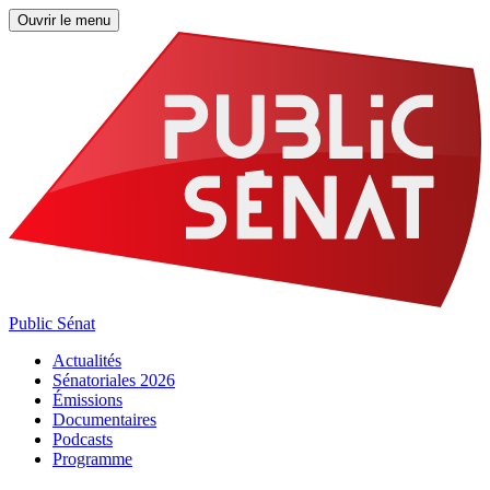
Ouvrir le menu
Public Sénat
Actualités
Sénatoriales 2026
Émissions
Documentaires
Podcasts
Programme