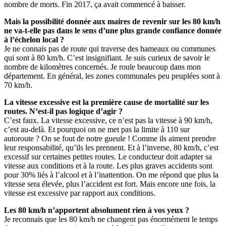
nombre de morts. Fin 2017, ça avait commencé à baisser.
Mais la possibilité donnée aux maires de revenir sur les 80 km/h
ne va-t-elle pas dans le sens d’une plus grande confiance donnée
à l’échelon local ?
Je ne connais pas de route qui traverse des hameaux ou communes
qui sont à 80 km/h. C’est insignifiant. Je suis curieux de savoir le
nombre de kilomètres concernés. Je roule beaucoup dans mon
département. En général, les zones communales peu peuplées sont à
70 km/h.
La vitesse excessive est la première cause de mortalité sur les
routes. N’est-il pas logique d’agir ?
C’est faux. La vitesse excessive, ce n’est pas la vitesse à 90 km/h,
c’est au-delà. Et pourquoi on ne met pas la limite à 110 sur
autoroute ? On se fout de notre gueule ! Comme ils aiment prendre
leur responsabilité, qu’ils les prennent. Et à l’inverse, 80 km/h, c’est
excessif sur certaines petites routes. Le conducteur doit adapter sa
vitesse aux conditions et à la route. Les plus graves accidents sont
pour 30% liés à l’alcool et à l’inattention. On me répond que plus la
vitesse sera élevée, plus l’accident est fort. Mais encore une fois, la
vitesse est excessive par rapport aux conditions.
Les 80 km/h n’apportent absolument rien à vos yeux ?
Je reconnais que les 80 km/h ne changent pas énormément le temps