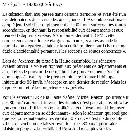
Mis à jour le
14/06/2019 à 16:57
La décision était mal passée dans certains territoires et avait été l’un
des détonateurs de la crise des gilets jaunes. L'Assemblée nationale a
adopté jeudi soir l’assouplissement des 80 km/h sur certaines routes
secondaires, en donnant la responsabilité aux départements et aux
maires d'adapter la vitesse. Via un amendement LREM, cette
compétence a en effet été élargie aux maires, « après avis de la
commission départementale de la sécurité routière, sur la base d'une
étude d'accidentalité portant sur les sections de routes concernées ».
Lors de l’examen du texte à la Haute assemblée, les sénateurs
avaient ouvert la voie
en donnant aux présidents de départements et
aux préfets le pouvoir de dérogation. Le gouvernement s’y était
alors opposé, avant que le premier ministre Edouard Philippe,
initiateur des 80 km/h,
n’accepte
en mai dernier de reculer. Mais les
députés ont retiré la compétence aux préfets.
Pour le sénateur LR de la Haute-Saône, Michel Raison, pourfendeur
des 80 km/h au Sénat, le vote des députés n’est pas satisfaisant. « Le
gouvernement fuit les responsabilités et veut absolument l’imposer
aux départements en se dédouanant » selon le sénateur, qui souligne
que les routes nationales resteront à 80 km/h, « c’est inadmissible ».
« Ils font semblant de laisser revenir sur les 80 km/h pour faire
plaisir au peuple » lance Michel Raison. Il mise plus sur les