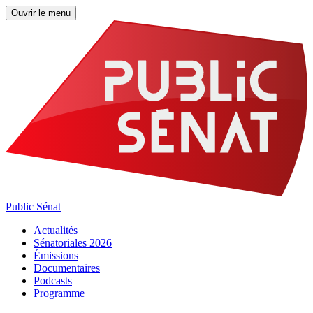
Ouvrir le menu
Public Sénat
Actualités
Sénatoriales 2026
Émissions
Documentaires
Podcasts
Programme