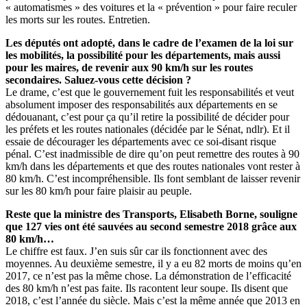
« automatismes » des voitures et la « prévention » pour faire reculer
les morts sur les routes. Entretien.
Les députés ont adopté, dans le cadre de l’examen de la loi sur
les mobilités, la possibilité pour les départements, mais aussi
pour les maires, de revenir aux 90 km/h sur les routes
secondaires. Saluez-vous cette décision ?
Le drame, c’est que le gouvernement fuit les responsabilités et veut
absolument imposer des responsabilités aux départements en se
dédouanant, c’est pour ça qu’il retire la possibilité de décider pour
les préfets et les routes nationales (décidée par le Sénat, ndlr). Et il
essaie de décourager les départements avec ce soi-disant risque
pénal. C’est inadmissible de dire qu’on peut remettre des routes à 90
km/h dans les départements et que des routes nationales vont rester à
80 km/h. C’est incompréhensible. Ils font semblant de laisser revenir
sur les 80 km/h pour faire plaisir au peuple.
Reste que la ministre des Transports, Elisabeth Borne, souligne
que 127 vies ont été sauvées au second semestre 2018 grâce aux
80 km/h…
Le chiffre est faux. J’en suis sûr car ils fonctionnent avec des
moyennes. Au deuxième semestre, il y a eu 82 morts de moins qu’en
2017, ce n’est pas la même chose. La démonstration de l’efficacité
des 80 km/h n’est pas faite. Ils racontent leur soupe. Ils disent que
2018, c’est l’année du siècle. Mais c’est la même année que 2013 en