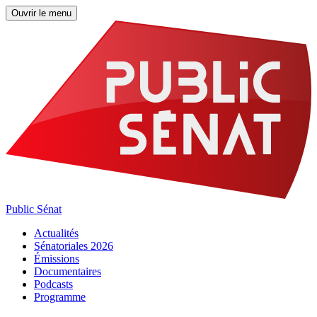
Ouvrir le menu
Public Sénat
Actualités
Sénatoriales 2026
Émissions
Documentaires
Podcasts
Programme