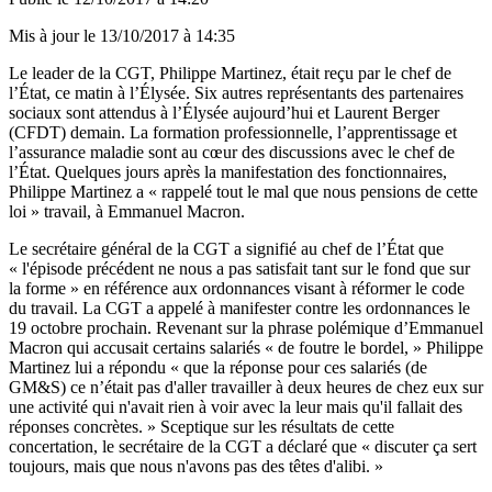
Mis à jour le
13/10/2017 à 14:35
Le leader de la CGT, Philippe Martinez, était reçu par le chef de
l’État, ce matin à l’Élysée. Six autres représentants des partenaires
sociaux sont attendus à l’Élysée aujourd’hui et Laurent Berger
(CFDT) demain. La formation professionnelle, l’apprentissage et
l’assurance maladie sont au cœur des discussions avec le chef de
l’État. Quelques jours après la manifestation des fonctionnaires,
Philippe Martinez a « rappelé tout le mal que nous pensions de cette
loi » travail, à Emmanuel Macron.
Le secrétaire général de la CGT a signifié au chef de l’État que
« l'épisode précédent ne nous a pas satisfait tant sur le fond que sur
la forme » en référence aux ordonnances visant à réformer le code
du travail. La CGT a appelé à manifester contre les ordonnances le
19 octobre prochain. Revenant sur la phrase polémique d’Emmanuel
Macron qui accusait certains salariés « de foutre le bordel, » Philippe
Martinez lui a répondu « que la réponse pour ces salariés (de
GM&S) ce n’était pas d'aller travailler à deux heures de chez eux sur
une activité qui n'avait rien à voir avec la leur mais qu'il fallait des
réponses concrètes. » Sceptique sur les résultats de cette
concertation, le secrétaire de la CGT a déclaré que « discuter ça sert
toujours, mais que nous n'avons pas des têtes d'alibi. »