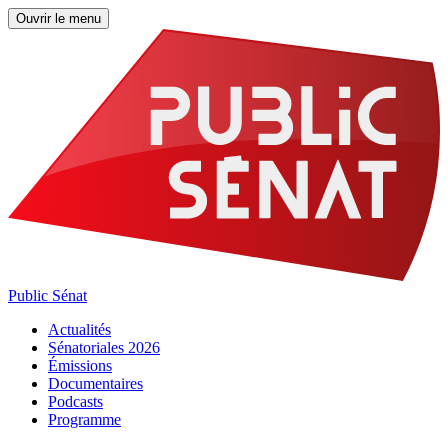
Ouvrir le menu
Public Sénat
Actualités
Sénatoriales 2026
Émissions
Documentaires
Podcasts
Programme