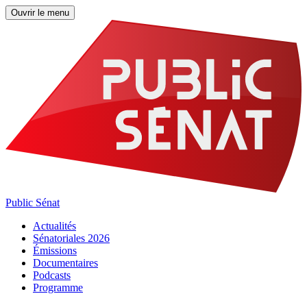
Ouvrir le menu
Public Sénat
Actualités
Sénatoriales 2026
Émissions
Documentaires
Podcasts
Programme