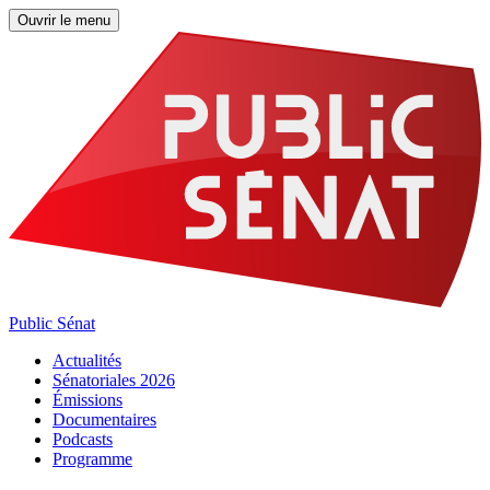
Ouvrir le menu
Public Sénat
Actualités
Sénatoriales 2026
Émissions
Documentaires
Podcasts
Programme