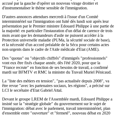
accusé par la gauche d'opérer un nouveau virage droitier et
d'instrumentaliser le thème sensible de l'immigration.
D'autres annonces attendues mercredi à l'issue d'un Comité
interministériel sur l'immigration ont fuité dès lundi soir après leur
présentation par le Premier ministre Edouard Philippe à une partie de
la majorité: en particulier l'instauration d'un délai de carence de trois
mois avant que les demandeurs d'asile ne puissent accéder à la
Protection universelle maladie (PUMa, la sécurité sociale de base),
et la nécessité d'un accord préalable de la Sécu pour certains actes
non-urgents dans le cadre de l'Aide médicale d'Etat (AME).
Des "quotas" ou "objectifs chiffrés" d'immigrés "professionnels"
vont eux être fixés chaque année, dès l'été 2020, pour que la
"France recrute" en fonction de ses besoins de travail, a confirmé
mardi sur BFMTV et RMC la ministre du Travail Muriel Pénicaud.
La "liste des métiers en tension", "pas actualisée depuis 2008", va
être revue "avec les partenaires sociaux, les régions", a précisé sur
LCI le secrétaire d'Etat Gabriel Attal.
Devant le groupe LREM de l'Assemblée mardi, Edouard Philippe a
insisté sur la "stratégie globale" du gouvernement sur le sujet de
l'immigration: débat avec le parlement, travail interministériel, plan
d'ensemble entre "ouverture" et "fermeté", nouveau débat en 2020