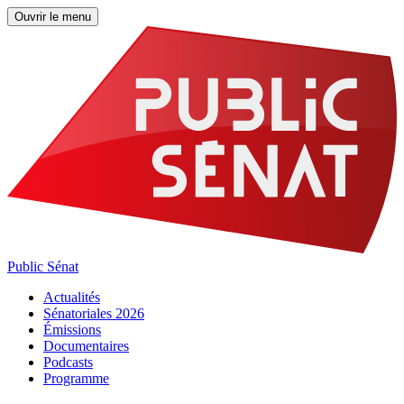
Ouvrir le menu
Public Sénat
Actualités
Sénatoriales 2026
Émissions
Documentaires
Podcasts
Programme