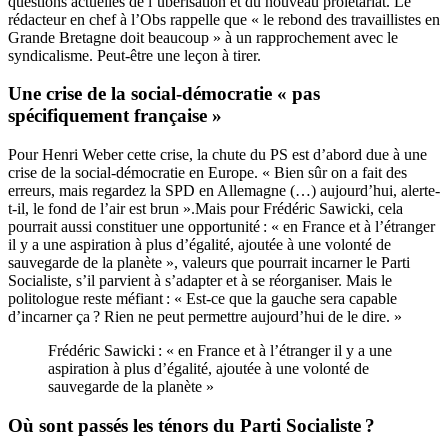
questions actuelles de l’ubérisation et du nouveau prolétariat. Le
rédacteur en chef à l’Obs rappelle que « le rebond des travaillistes en
Grande Bretagne doit beaucoup » à un rapprochement avec le
syndicalisme. Peut-être une leçon à tirer.
Une crise de la social-démocratie « pas
spécifiquement française »
Pour Henri Weber cette crise, la chute du PS est d’abord due à une
crise de la social-démocratie en Europe. « Bien sûr on a fait des
erreurs, mais regardez la SPD en Allemagne (…) aujourd’hui, alerte-
t-il, le fond de l’air est brun ».Mais pour Frédéric Sawicki, cela
pourrait aussi constituer une opportunité : « en France et à l’étranger
il y a une aspiration à plus d’égalité, ajoutée à une volonté de
sauvegarde de la planète », valeurs que pourrait incarner le Parti
Socialiste, s’il parvient à s’adapter et à se réorganiser. Mais le
politologue reste méfiant : « Est-ce que la gauche sera capable
d’incarner ça ? Rien ne peut permettre aujourd’hui de le dire. »
Frédéric Sawicki : « en France et à l’étranger il y a une
aspiration à plus d’égalité, ajoutée à une volonté de
sauvegarde de la planète »
Où sont passés les ténors du Parti Socialiste ?