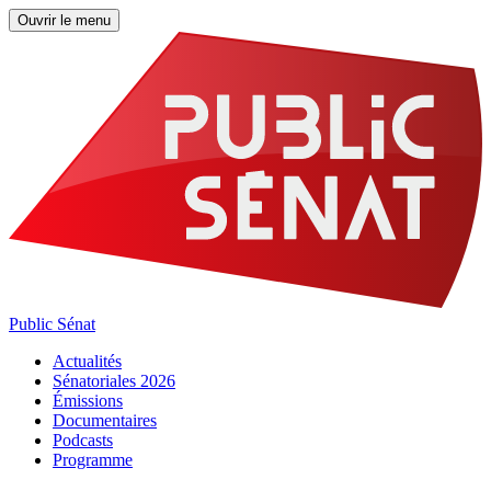
Ouvrir le menu
Public Sénat
Actualités
Sénatoriales 2026
Émissions
Documentaires
Podcasts
Programme