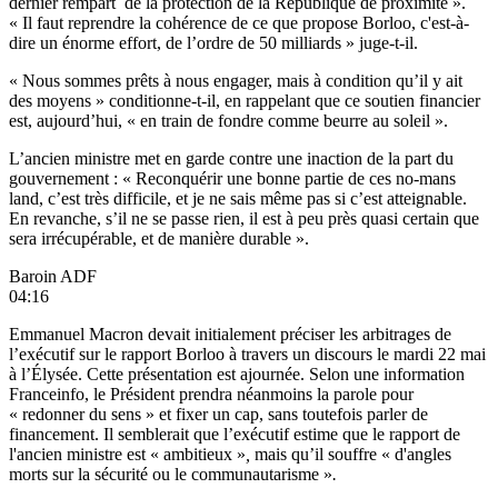
dernier rempart de la protection de la République de proximité ».
« Il faut reprendre la cohérence de ce que propose Borloo, c'est-à-
dire un énorme effort, de l’ordre de 50 milliards » juge-t-il.
« Nous sommes prêts à nous engager, mais à condition qu’il y ait
des moyens » conditionne-t-il, en rappelant que ce soutien financier
est, aujourd’hui, « en train de fondre comme beurre au soleil ».
L’ancien ministre met en garde contre une inaction de la part du
gouvernement : « Reconquérir une bonne partie de ces no-mans
land, c’est très difficile, et je ne sais même pas si c’est atteignable.
En revanche, s’il ne se passe rien, il est à peu près quasi certain que
sera irrécupérable, et de manière durable ».
Baroin ADF
04:16
Emmanuel Macron devait initialement préciser les arbitrages de
l’exécutif sur le rapport Borloo à travers un discours le mardi 22 mai
à l’Élysée. Cette présentation est ajournée.
Selon une information
Franceinfo,
le Président prendra néanmoins la parole pour
« redonner du sens » et fixer un cap, sans toutefois parler de
financement. Il semblerait que l’exécutif estime que le rapport de
l'ancien ministre est « ambitieux »
,
mais qu’il souffre « d'angles
morts sur la sécurité ou le communautarisme »
.