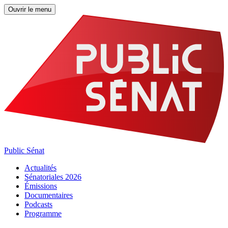
Ouvrir le menu
Public Sénat
Actualités
Sénatoriales 2026
Émissions
Documentaires
Podcasts
Programme