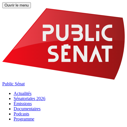
Ouvrir le menu
Public Sénat
Actualités
Sénatoriales 2026
Émissions
Documentaires
Podcasts
Programme