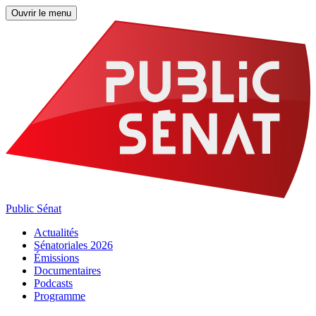
Ouvrir le menu
Public Sénat
Actualités
Sénatoriales 2026
Émissions
Documentaires
Podcasts
Programme