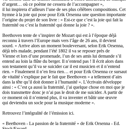
d’argent… où ce poème ne cessera de l’accompagner »,
il lui inspirera d’ailleurs l’une de ses plus célèbres compositions. Cet
hymne à la joie qui pose pour Erik Orsenna une question importante
l’origine du projet de son livre : « Est-ce que c’est la joie qui fait la
fraternité ou c’est la fraternité qui donne la joie ? ».
Beethoven tente de s’inspirer de Mozart qui est à l’époque déjà
reconnu à travers l’Europe mais vers l’âge de 26 ans, il devient
sourd. « Arrive alors un moment bouleversant, selon Erik Orsenna,
déjà très malade, pendant l’été 1802 il va se reposer près de
Vienne et lors d’une promenade, l’un de ses amis lui demande s’il
entend au loin la flûte du berger. Il n’entend pas ! Il écrit alors dans
son testament qu’il va se suicider car il est musicien et il n’entend
rien. » Finalement il n’en fera rien… et pour Erik Orsenna ce sursaut
de vitalité s’explique par le fait que Beethoven « a tellement d’airs
dans la tête qu’il doit donner à l’humanité ». L’écrivain développe
ainsi : « C’est ça aussi la fraternité, j’ai quelque chose en moi que je
dois transmettre donc je n’ai pas le droit de me suicider. A partir de
ce moment où il n’entend plus, il va inventer et bâtir une œuvre
qui deviendra un socle pour la musique moderne ».
Retrouvez l’intégralité de l’émission
ici
.
« Beethoven - La passion de la fraternité » de Erik Orsenna - Ed.
Stock/Fayard.