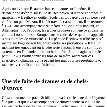
Après un livre sur Beaumarchais et un autre sur Lenôtre, il
décide donc d’écrire sur la vie de Beethoven. Il retrace l’enfance du
musicien : « Beethoven quitte l’école très tôt parce que son père veut
en faire un petit Mozart, il le fait travailler assidûment. Il se retrouve
à 12-13 ans accompagnateur du théâtre de Bonn où il habitait, en
Allemagne ». A l’époque, les jeunes prodiges sont envoyés dans les
cours aristocratiques d’Europe dans le cadre de ce que l’on appelait
« des tournées de virtuosités ». Le père de Beethoven n’hésite pas à
mentir sur l’âge de son fils pour vendre ses prestations. « Il y a un
moment très émouvant où le père reste à Bonn et envoie son fils et
sa femme en Hollande pour toucher du fric. Je m’imaginais être le
petit Ludwig blottit contre les bras de sa mère, allant voir ces
avaricieux hollandais qui la payent très mal pour ses prestations »,
raconte avec malice l’académicien.
Une vie faite de drames et de chefs-
d’œuvre
C’est notamment le poète Schiller qui va écrire le texte de « l’hymne
à la joie » et qui il va accompagner Beethoven toute sa vie. « Une
vie terrible faite de drames familiaux, d’échec amoureux, de manque