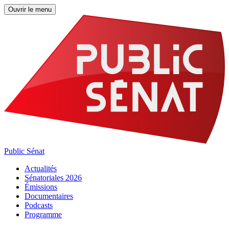
Ouvrir le menu
Public Sénat
Actualités
Sénatoriales 2026
Émissions
Documentaires
Podcasts
Programme