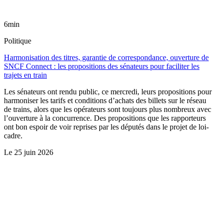
6min
Politique
Harmonisation des titres, garantie de correspondance, ouverture de
SNCF Connect : les propositions des sénateurs pour faciliter les
trajets en train
Les sénateurs ont rendu public, ce mercredi, leurs propositions pour
harmoniser les tarifs et conditions d’achats des billets sur le réseau
de trains, alors que les opérateurs sont toujours plus nombreux avec
l’ouverture à la concurrence. Des propositions que les rapporteurs
ont bon espoir de voir reprises par les députés dans le projet de loi-
cadre.
Le
25 juin 2026