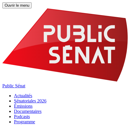
Ouvrir le menu
Public Sénat
Actualités
Sénatoriales 2026
Émissions
Documentaires
Podcasts
Programme