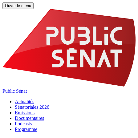
Ouvrir le menu
Public Sénat
Actualités
Sénatoriales 2026
Émissions
Documentaires
Podcasts
Programme