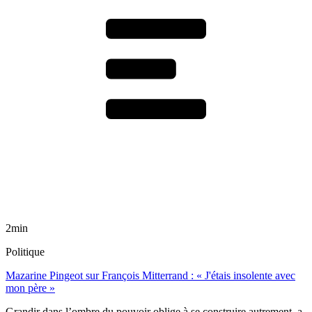
2min
Politique
Mazarine Pingeot sur François Mitterrand : « J'étais insolente avec
mon père »
Grandir dans l’ombre du pouvoir oblige à se construire autrement, a