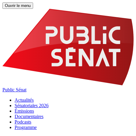
Ouvrir le menu
Public Sénat
Actualités
Sénatoriales 2026
Émissions
Documentaires
Podcasts
Programme