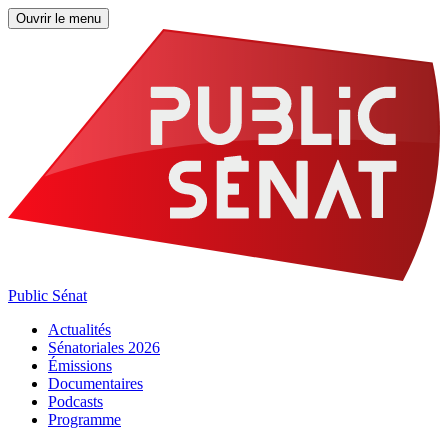
Ouvrir le menu
Public Sénat
Actualités
Sénatoriales 2026
Émissions
Documentaires
Podcasts
Programme