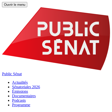
Ouvrir le menu
Public Sénat
Actualités
Sénatoriales 2026
Émissions
Documentaires
Podcasts
Programme