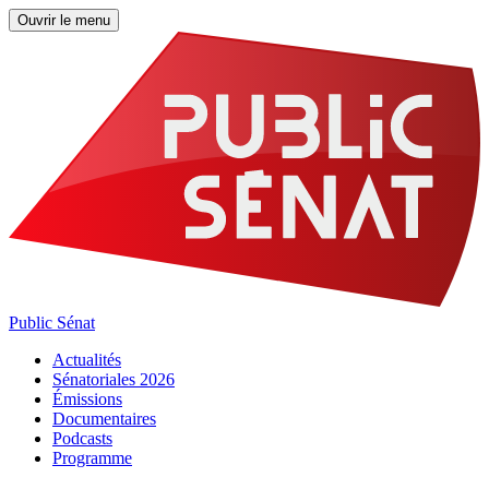
Ouvrir le menu
Public Sénat
Actualités
Sénatoriales 2026
Émissions
Documentaires
Podcasts
Programme