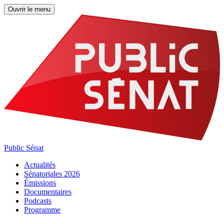
Ouvrir le menu
Public Sénat
Actualités
Sénatoriales 2026
Émissions
Documentaires
Podcasts
Programme