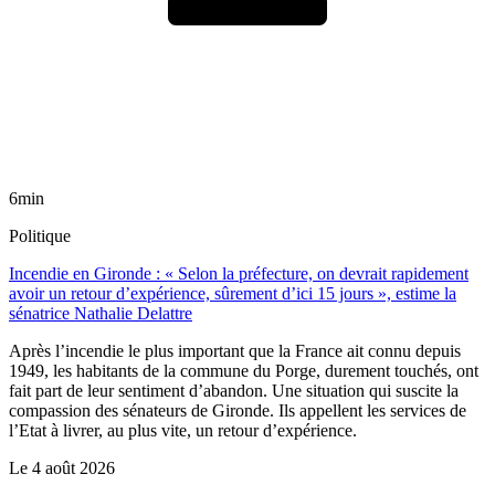
6min
Politique
Incendie en Gironde : « Selon la préfecture, on devrait rapidement
avoir un retour d’expérience, sûrement d’ici 15 jours », estime la
sénatrice Nathalie Delattre
Après l’incendie le plus important que la France ait connu depuis
1949, les habitants de la commune du Porge, durement touchés, ont
fait part de leur sentiment d’abandon. Une situation qui suscite la
compassion des sénateurs de Gironde. Ils appellent les services de
l’Etat à livrer, au plus vite, un retour d’expérience.
Le
4 août 2026