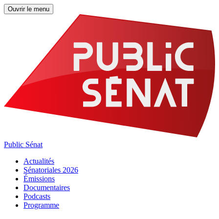
Ouvrir le menu
Public Sénat
Actualités
Sénatoriales 2026
Émissions
Documentaires
Podcasts
Programme