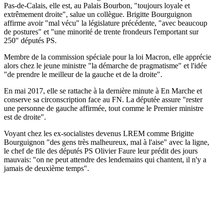
Pas-de-Calais, elle est, au Palais Bourbon, "toujours loyale et
extrêmement droite", salue un collègue. Brigitte Bourguignon
affirme avoir "mal vécu" la législature précédente, "avec beaucoup
de postures" et "une minorité de trente frondeurs l'emportant sur
250" députés PS.
Membre de la commission spéciale pour la loi Macron, elle apprécie
alors chez le jeune ministre "la démarche de pragmatisme" et l'idée
"de prendre le meilleur de la gauche et de la droite".
En mai 2017, elle se rattache à la dernière minute à En Marche et
conserve sa circonscription face au FN. La députée assure "rester
une personne de gauche affirmée, tout comme le Premier ministre
est de droite".
Voyant chez les ex-socialistes devenus LREM comme Brigitte
Bourguignon "des gens très malheureux, mal à l'aise" avec la ligne,
le chef de file des députés PS Olivier Faure leur prédit des jours
mauvais: "on ne peut attendre des lendemains qui chantent, il n'y a
jamais de deuxième temps".