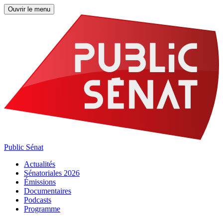
Ouvrir le menu
Public Sénat
Actualités
Sénatoriales 2026
Émissions
Documentaires
Podcasts
Programme