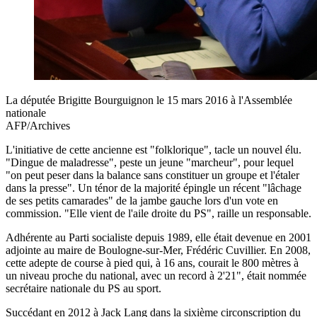
La députée Brigitte Bourguignon le 15 mars 2016 à l'Assemblée
nationale
AFP/Archives
L'initiative de cette ancienne est "folklorique", tacle un nouvel élu.
"Dingue de maladresse", peste un jeune "marcheur", pour lequel
"on peut peser dans la balance sans constituer un groupe et l'étaler
dans la presse". Un ténor de la majorité épingle un récent "lâchage
de ses petits camarades" de la jambe gauche lors d'un vote en
commission. "Elle vient de l'aile droite du PS", raille un responsable.
Adhérente au Parti socialiste depuis 1989, elle était devenue en 2001
adjointe au maire de Boulogne-sur-Mer, Frédéric Cuvillier. En 2008,
cette adepte de course à pied qui, à 16 ans, courait le 800 mètres à
un niveau proche du national, avec un record à 2'21", était nommée
secrétaire nationale du PS au sport.
Succédant en 2012 à Jack Lang dans la sixième circonscription du