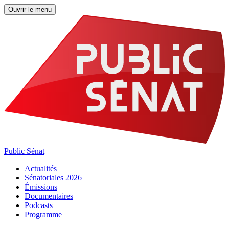
Ouvrir le menu
Public Sénat
Actualités
Sénatoriales 2026
Émissions
Documentaires
Podcasts
Programme