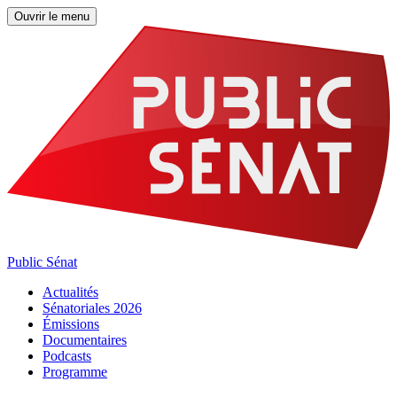
Ouvrir le menu
Public Sénat
Actualités
Sénatoriales 2026
Émissions
Documentaires
Podcasts
Programme