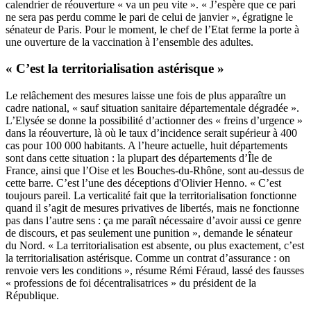
calendrier de réouverture « va un peu vite ». « J’espère que ce pari
ne sera pas perdu comme le pari de celui de janvier », égratigne le
sénateur de Paris. Pour le moment, le chef de l’Etat ferme la porte à
une ouverture de la vaccination à l’ensemble des adultes.
« C’est la territorialisation astérisque »
Le relâchement des mesures laisse une fois de plus apparaître un
cadre national, « sauf situation sanitaire départementale dégradée ».
L’Elysée se donne la possibilité d’actionner des « freins d’urgence »
dans la réouverture, là où le taux d’incidence serait supérieur à 400
cas pour 100 000 habitants. A l’heure actuelle, huit départements
sont dans cette situation : la plupart des départements d’Île de
France, ainsi que l’Oise et les Bouches-du-Rhône, sont au-dessus de
cette barre. C’est l’une des déceptions d'Olivier Henno. « C’est
toujours pareil. La verticalité fait que la territorialisation fonctionne
quand il s’agit de mesures privatives de libertés, mais ne fonctionne
pas dans l’autre sens : ça me paraît nécessaire d’avoir aussi ce genre
de discours, et pas seulement une punition », demande le sénateur
du Nord. « La territorialisation est absente, ou plus exactement, c’est
la territorialisation astérisque. Comme un contrat d’assurance : on
renvoie vers les conditions », résume Rémi Féraud, lassé des fausses
« professions de foi décentralisatrices » du président de la
République.