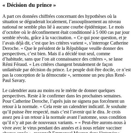
« Décision du prince »
A part ces données chiffrées concernant des hypothèses où la
situation se dégraderait localement, l’assouplissement au niveau
national ne semble plus lié à aucune courbe épidémique. Le mois
d’octobre où le déconfinement était conditionné à 5 000 cas par jour
semble révolu, grâce à la vaccination. « Ce qui pose question, et je
l’avais déjà dit, c’est que les critères varient », s’interroge Catherine
Deroche. « Que le président de la République veuille donner des
perspectives, c’est bien. Mais il a décidé tout seul, comme
d’habitude, sans que l’on ait connaissance des critères », se lasse
Rémi Féraud. « Les critères changent brutalement de façon
unilatérale par décision du prince. Le peuple doit être docile, ce n’est
pas la conception de la démocratie », sermonne un peu plus René-
Paul Savary.
Le calendrier aura au moins eu le mérite de donner quelques
perspectives. Reste à le confirmer dans les prochaines semaines.
Pour Catherine Deroche, l’après juin ne signera pas forcément un
retour à la normale. « Cela reste un calendrier indicatif. Je souhaite
qu’il puisse être respecté, mais c’est l’avenir qui le dira. Je crois
assez peu à un retour à la normale avant l’automne, sous condition
qu’il n’y ait pas de nouveaux variants. » « Peut-être aurons-nous à
vivre avec le virus pendant des années et à nous refaire vacciner