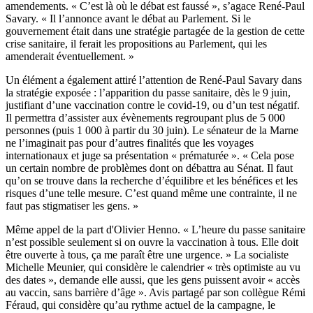
amendements. « C’est là où le débat est faussé », s’agace René-Paul
Savary. « Il l’annonce avant le débat au Parlement. Si le
gouvernement était dans une stratégie partagée de la gestion de cette
crise sanitaire, il ferait les propositions au Parlement, qui les
amenderait éventuellement. »
Un élément a également attiré l’attention de René-Paul Savary dans
la stratégie exposée : l’apparition du passe sanitaire, dès le 9 juin,
justifiant d’une vaccination contre le covid-19, ou d’un test négatif.
Il permettra d’assister aux évènements regroupant plus de 5 000
personnes (puis 1 000 à partir du 30 juin). Le sénateur de la Marne
ne l’imaginait pas pour d’autres finalités que les voyages
internationaux et juge sa présentation « prématurée ». « Cela pose
un certain nombre de problèmes dont on débattra au Sénat. Il faut
qu’on se trouve dans la recherche d’équilibre et les bénéfices et les
risques d’une telle mesure. C’est quand même une contrainte, il ne
faut pas stigmatiser les gens. »
Même appel de la part d'Olivier Henno. « L’heure du passe sanitaire
n’est possible seulement si on ouvre la vaccination à tous. Elle doit
être ouverte à tous, ça me paraît être une urgence. » La socialiste
Michelle Meunier, qui considère le calendrier « très optimiste au vu
des dates », demande elle aussi, que les gens puissent avoir « accès
au vaccin, sans barrière d’âge ». Avis partagé par son collègue Rémi
Féraud, qui considère qu’au rythme actuel de la campagne, le