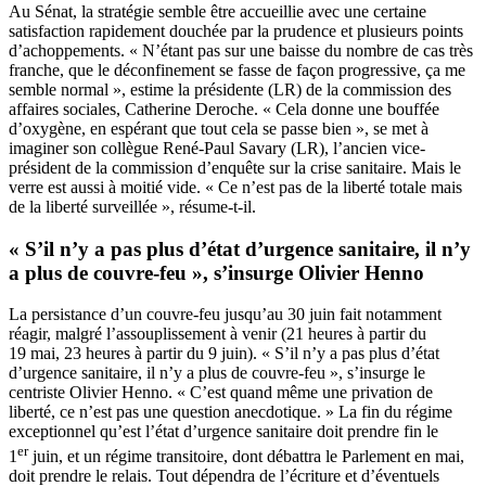
Au Sénat, la stratégie semble être accueillie avec une certaine
satisfaction rapidement douchée par la prudence et plusieurs points
d’achoppements. « N’étant pas sur une baisse du nombre de cas très
franche, que le déconfinement se fasse de façon progressive, ça me
semble normal », estime la présidente (LR) de la commission des
affaires sociales, Catherine Deroche. « Cela donne une bouffée
d’oxygène, en espérant que tout cela se passe bien », se met à
imaginer son collègue René-Paul Savary (LR), l’ancien vice-
président de la commission d’enquête sur la crise sanitaire. Mais le
verre est aussi à moitié vide. « Ce n’est pas de la liberté totale mais
de la liberté surveillée », résume-t-il.
« S’il n’y a pas plus d’état d’urgence sanitaire, il n’y
a plus de couvre-feu », s’insurge Olivier Henno
La persistance d’un couvre-feu jusqu’au 30 juin fait notamment
réagir, malgré l’assouplissement à venir (21 heures à partir du
19 mai, 23 heures à partir du 9 juin). « S’il n’y a pas plus d’état
d’urgence sanitaire, il n’y a plus de couvre-feu », s’insurge le
centriste Olivier Henno. « C’est quand même une privation de
liberté, ce n’est pas une question anecdotique. » La fin du régime
exceptionnel qu’est l’état d’urgence sanitaire doit prendre fin le
er
1
juin, et un régime transitoire,
dont débattra le Parlement en mai
,
doit prendre le relais. Tout dépendra de l’écriture et d’éventuels