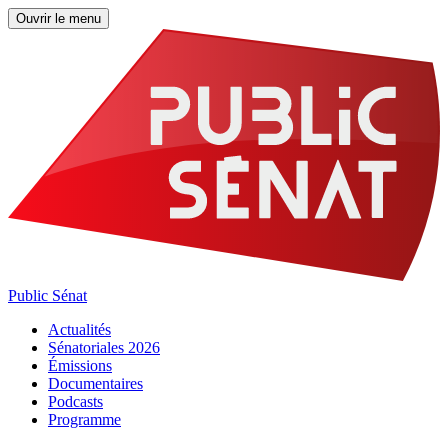
Ouvrir le menu
Public Sénat
Actualités
Sénatoriales 2026
Émissions
Documentaires
Podcasts
Programme