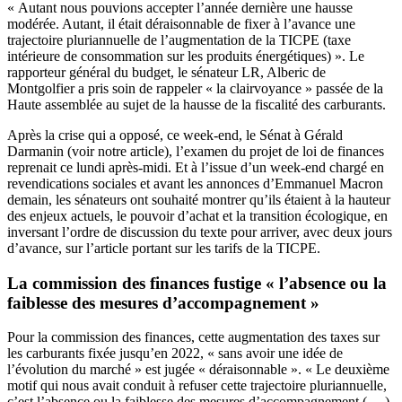
« Autant nous pouvions accepter l’année dernière une hausse
modérée. Autant, il était déraisonnable de fixer à l’avance une
trajectoire pluriannuelle de l’augmentation de la TICPE (taxe
intérieure de consommation sur les produits énergétiques) ». Le
rapporteur général du budget, le sénateur LR, Alberic de
Montgolfier a pris soin de rappeler « la clairvoyance » passée de la
Haute assemblée au sujet de la hausse de la fiscalité des carburants.
Après la crise qui a opposé, ce week-end, le Sénat à Gérald
Darmanin
(voir notre article)
, l’examen du projet de loi de finances
reprenait ce lundi après-midi. Et à l’issue d’un week-end chargé en
revendications sociales et avant les annonces d’Emmanuel Macron
demain, les sénateurs ont souhaité montrer qu’ils étaient à la hauteur
des enjeux actuels, le pouvoir d’achat et la transition écologique, en
inversant l’ordre de discussion du texte pour arriver, avec deux jours
d’avance, sur l’article portant sur les tarifs de la TICPE.
La commission des finances fustige « l’absence ou la
faiblesse des mesures d’accompagnement »
Pour la commission des finances, cette augmentation des taxes sur
les carburants fixée jusqu’en 2022, « sans avoir une idée de
l’évolution du marché » est jugée « déraisonnable ». « Le deuxième
motif qui nous avait conduit à refuser cette trajectoire pluriannuelle,
c’est l’absence ou la faiblesse des mesures d’accompagnement (….)