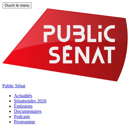
Ouvrir le menu
Public Sénat
Actualités
Sénatoriales 2026
Émissions
Documentaires
Podcasts
Programme