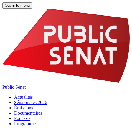
Ouvrir le menu
Public Sénat
Actualités
Sénatoriales 2026
Émissions
Documentaires
Podcasts
Programme