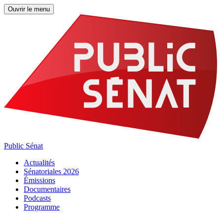
Ouvrir le menu
Public Sénat
Actualités
Sénatoriales 2026
Émissions
Documentaires
Podcasts
Programme