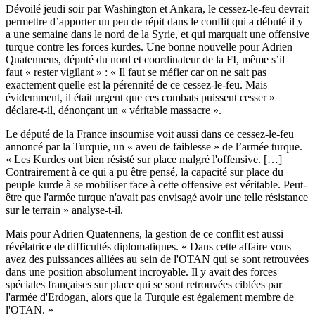
Dévoilé jeudi soir par Washington et Ankara, le cessez-le-feu devrait
permettre d’apporter un peu de répit dans le conflit qui a débuté il y
a une semaine dans le nord de la Syrie, et qui marquait une offensive
turque contre les forces kurdes. Une bonne nouvelle pour Adrien
Quatennens, député du nord et coordinateur de la FI, même s’il
faut « rester vigilant » : « Il faut se méfier car on ne sait pas
exactement quelle est la pérennité de ce cessez-le-feu. Mais
évidemment, il était urgent que ces combats puissent cesser »
déclare-t-il, dénonçant un « véritable massacre ».
Le député de la France insoumise voit aussi dans ce cessez-le-feu
annoncé par la Turquie, un « aveu de faiblesse » de l’armée turque.
« Les Kurdes ont bien résisté sur place malgré l'offensive. […]
Contrairement à ce qui a pu être pensé, la capacité sur place du
peuple kurde à se mobiliser face à cette offensive est véritable. Peut-
être que l'armée turque n'avait pas envisagé avoir une telle résistance
sur le terrain » analyse-t-il.
Mais pour Adrien Quatennens, la gestion de ce conflit est aussi
révélatrice de difficultés diplomatiques. « Dans cette affaire vous
avez des puissances alliées au sein de l'OTAN qui se sont retrouvées
dans une position absolument incroyable. Il y avait des forces
spéciales françaises sur place qui se sont retrouvées ciblées par
l'armée d'Erdogan, alors que la Turquie est également membre de
l'OTAN. »