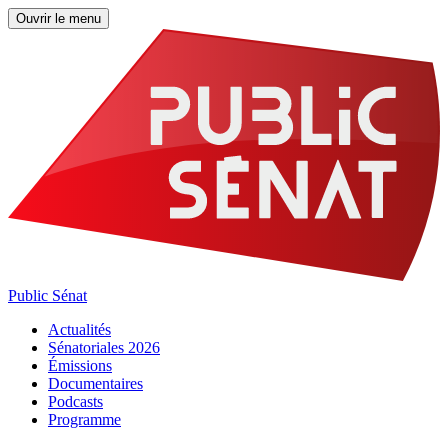
Ouvrir le menu
Public Sénat
Actualités
Sénatoriales 2026
Émissions
Documentaires
Podcasts
Programme