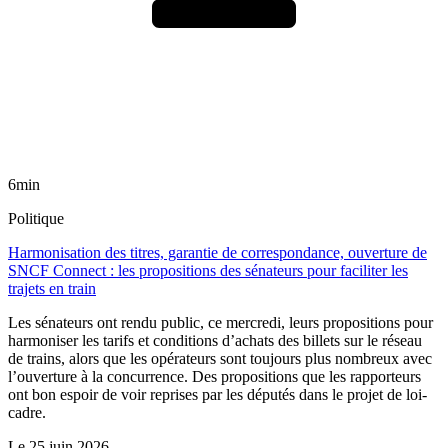
6min
Politique
Harmonisation des titres, garantie de correspondance, ouverture de
SNCF Connect : les propositions des sénateurs pour faciliter les
trajets en train
Les sénateurs ont rendu public, ce mercredi, leurs propositions pour
harmoniser les tarifs et conditions d’achats des billets sur le réseau
de trains, alors que les opérateurs sont toujours plus nombreux avec
l’ouverture à la concurrence. Des propositions que les rapporteurs
ont bon espoir de voir reprises par les députés dans le projet de loi-
cadre.
Le
25 juin 2026