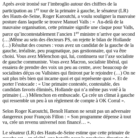
Après avoir ironisé sur l’imbroglio autour des chiffres de la
er
participation au 1
tour de la primaire à gauche, le sénateur (LR)
des Hauts-de-Seine, Roger Karoutchi, a voulu souligner la mauvaise
posture dans laquelle se trouve Manuel Valls : « Au-delà de la
mauvaise organisation, cette primaire signifie une claque pour Valls,
er
parce qu’incontestablement l’ancien 1
ministre n’arrive que second
(…)Même au sein des électeurs PS, on rejette le bilan de Hollande
(…) Résultat des courses : vous avez un candidat de la gauche de la
gauche, irréaliste, peu pragmatique, pas gestionnaire, qui va être
choisi. Vous avez Mélenchon qui, lui, continuera sur l’axe socialiste
de gauche communiste. Vous avez Macron, socialiste libéral, qui
essaiera de prendre des voix un peu au centre, avec beaucoup de
socialistes déçus ou Vallsistes qui finiront par le rejoindre (…) On ne
sait plus très bien qui incarne quoi et qui représente quoi ». Et de
porter l’estocade : « Une primaire contestée, contestable, des
candidats favoris éliminés, Hollande qui n’a même pas voté à la
primaire (…) Mélenchon en embuscade. Ça crée un climat à gauche
qui ressemble un peu à un règlement de compte à OK Corral ».
Selon Roger Karoutchi, Benoît Hamon ne serait pas un adversaire
dangereux pour François Fillon : « Son programme dépense à tout
va, crée un revenu universel non financé… ».
Le sénateur (LR) des Hauts-de-Seine estime que cette primaire de