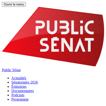
Ouvrir le menu
Public Sénat
Actualités
Sénatoriales 2026
Émissions
Documentaires
Podcasts
Programme