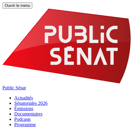
Ouvrir le menu
Public Sénat
Actualités
Sénatoriales 2026
Émissions
Documentaires
Podcasts
Programme