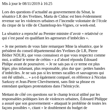
Mis à jour le
08/11/2019 à 16:25
Lors des questions d’actualité au gouvernement du Sénat, la
sénatrice LR des Yvelines, Marta de Cidrac est bien évidemment
revenue sur les violences urbaines et l’incendie volontaire de l’école
du cirque de la ville de Chanteloup-les-Vignes, ce week-end.
La sénatrice a reproché au Premier ministre d’avoir « relativisé ce
qui s’est passé en qualifiant les agresseurs d’imbéciles ».
« Je me permets de vous faire remarquer Mme la sénatrice, que le
président du conseil départemental des Yvelines (le LR, Pierre
Bédier NDLR), que vous connaissez et que vous respectez comme
moi, a utilisé le terme de crétins » a d’abord répondu Édouard
Philipe avant de poursuivre. « Je ne sais pas si ce terme est plus
léger, plus infamant, plus responsable, plus dur que : petites bandes
d’imbéciles. Je ne sais pas si les termes racailles et sauvageons qui
ont été utilisés… » a-t-il également comparé, en référence à Nicolas
Sarkozy et Jean-Pierre Chevènement, sans finir sa phrase en
entendant quelques protestations dans l’hémicycle.
Mettant de côté ces questions sur le champ lexical utilisé par les
responsables politiques lors de violences urbaines, Édouard Philippe
a assuré que son gouvernement « attaquait le problème de toutes les
façons possibles », citant « le doublement du budget de