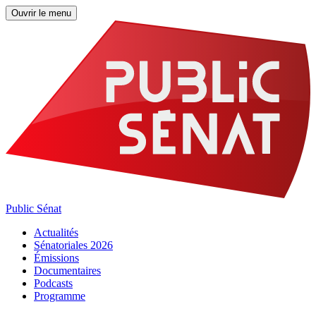
Ouvrir le menu
Public Sénat
Actualités
Sénatoriales 2026
Émissions
Documentaires
Podcasts
Programme