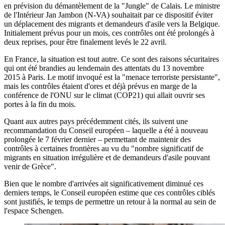
en prévision du démantèlement de la "Jungle" de Calais. Le ministre
de l'Intérieur Jan Jambon (N-VA) souhaitait par ce dispositif éviter
un déplacement des migrants et demandeurs d'asile vers la Belgique.
Initialement prévus pour un mois, ces contrôles ont été prolongés à
deux reprises, pour être finalement levés le 22 avril.
En France, la situation est tout autre. Ce sont des raisons sécuritaires
qui ont été brandies au lendemain des attentats du 13 novembre
2015 à Paris. Le motif invoqué est la "menace terroriste persistante",
mais
les contrôles étaient d'ores et déjà prévus en marge de la
conférence de l'ONU sur le climat (COP21)
qui allait ouvrir ses
portes à la fin du mois.
Quant aux autres pays précédemment cités, ils suivent
une
recommandation du Conseil européen
– laquelle a été
à nouveau
prolongée le 7 février dernier
– permettant de maintenir des
contrôles à certaines frontières au vu du "nombre significatif de
migrants en situation irrégulière et de demandeurs d'asile pouvant
venir de Grèce".
Bien que le nombre d'arrivées ait significativement diminué ces
derniers temps, le Conseil européen estime que ces contrôles ciblés
sont justifiés, le temps de permettre un retour à la normal au sein de
l'espace Schengen.