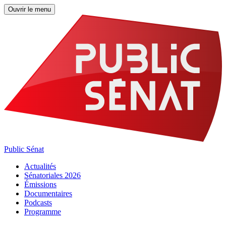
Ouvrir le menu
Public Sénat
Actualités
Sénatoriales 2026
Émissions
Documentaires
Podcasts
Programme