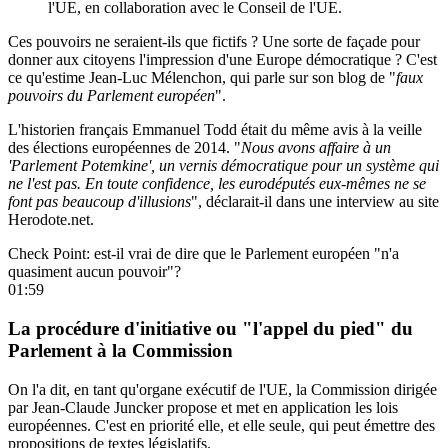
l'UE, en collaboration avec le Conseil de l'UE.
Ces pouvoirs ne seraient-ils que fictifs ? Une sorte de façade pour
donner aux citoyens l'impression d'une Europe démocratique ? C'est
ce qu'estime Jean-Luc Mélenchon,
qui parle sur son blog
de "
faux
pouvoirs du Parlement européen
".
L'historien français Emmanuel Todd était du même avis à la veille
des élections européennes de 2014. "
Nous avons affaire à un
'Parlement Potemkine', un vernis démocratique pour un système qui
ne l'est pas. En toute confidence, les eurodéputés eux-mêmes ne se
font pas beaucoup d'illusions
",
déclarait-il dans une interview au site
Herodote.net
.
Check Point: est-il vrai de dire que le Parlement européen "n'a
quasiment aucun pouvoir"?
01:59
La procédure d'initiative ou "l'appel du pied" du
Parlement à la Commission
On l'a dit, en tant qu'organe exécutif de l'UE, la Commission dirigée
par Jean-Claude Juncker propose et met en application les lois
européennes.
C'est en priorité elle, et elle seule
, qui peut émettre des
propositions de textes législatifs.