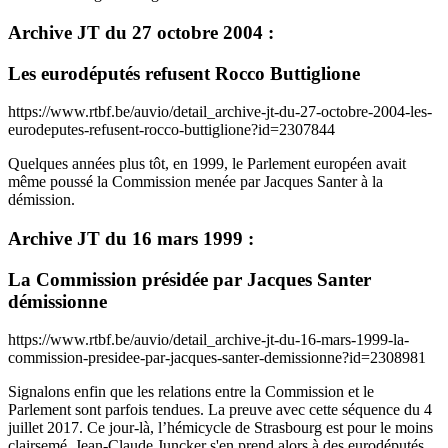
Archive JT du 27 octobre 2004 :
Les eurodéputés refusent Rocco Buttiglione
https://www.rtbf.be/auvio/detail_archive-jt-du-27-octobre-2004-les-
eurodeputes-refusent-rocco-buttiglione?id=2307844
Quelques années plus tôt, en 1999, le Parlement européen avait
même poussé la Commission menée par Jacques Santer à la
démission.
Archive JT du 16 mars 1999 :
La Commission présidée par Jacques Santer
démissionne
https://www.rtbf.be/auvio/detail_archive-jt-du-16-mars-1999-la-
commission-presidee-par-jacques-santer-demissionne?id=2308981
Signalons enfin que les relations entre la Commission et le
Parlement sont parfois tendues. La preuve avec cette séquence du 4
juillet 2017. Ce jour-là, l’hémicycle de Strasbourg est pour le moins
clairsemé.
Jean-Claude Juncker s'en prend alors à des eurodéputés