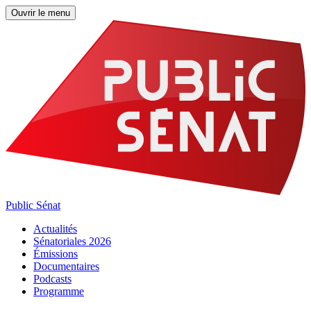
Ouvrir le menu
Public Sénat
Actualités
Sénatoriales 2026
Émissions
Documentaires
Podcasts
Programme