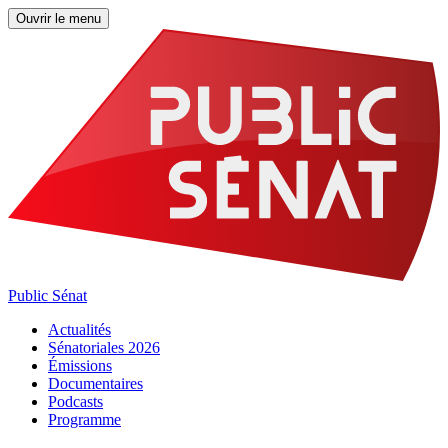
Ouvrir le menu
Public Sénat
Actualités
Sénatoriales 2026
Émissions
Documentaires
Podcasts
Programme