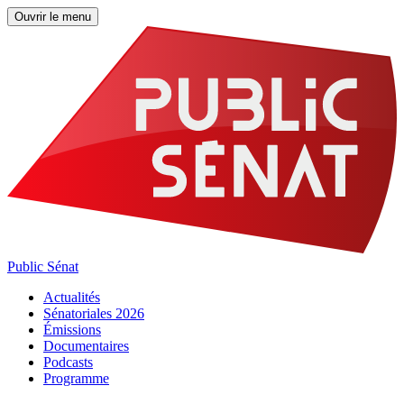
Ouvrir le menu
Public Sénat
Actualités
Sénatoriales 2026
Émissions
Documentaires
Podcasts
Programme