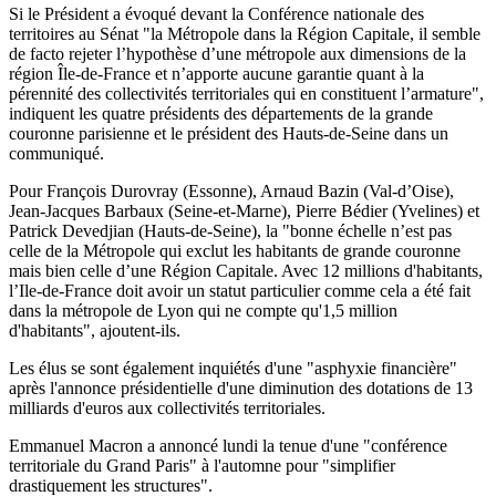
Si le Président a évoqué devant la Conférence nationale des
territoires au Sénat "la Métropole dans la Région Capitale, il semble
de facto rejeter l’hypothèse d’une métropole aux dimensions de la
région Île-de-France et n’apporte aucune garantie quant à la
pérennité des collectivités territoriales qui en constituent l’armature",
indiquent les quatre présidents des départements de la grande
couronne parisienne et le président des Hauts-de-Seine dans un
communiqué.
Pour François Durovray (Essonne), Arnaud Bazin (Val-d’Oise),
Jean-Jacques Barbaux (Seine-et-Marne), Pierre Bédier (Yvelines) et
Patrick Devedjian (Hauts-de-Seine), la "bonne échelle n’est pas
celle de la Métropole qui exclut les habitants de grande couronne
mais bien celle d’une Région Capitale. Avec 12 millions d'habitants,
l’Ile-de-France doit avoir un statut particulier comme cela a été fait
dans la métropole de Lyon qui ne compte qu'1,5 million
d'habitants", ajoutent-ils.
Les élus se sont également inquiétés d'une "asphyxie financière"
après l'annonce présidentielle d'une diminution des dotations de 13
milliards d'euros aux collectivités territoriales.
Emmanuel Macron a annoncé lundi la tenue d'une "conférence
territoriale du Grand Paris" à l'automne pour "simplifier
drastiquement les structures".