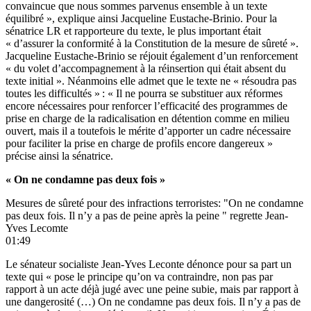
convaincue que nous sommes parvenus ensemble à un texte
équilibré », explique ainsi Jacqueline Eustache-Brinio. Pour la
sénatrice LR et rapporteure du texte, le plus important était
« d’assurer la conformité à la Constitution de la mesure de sûreté ».
Jacqueline Eustache-Brinio se réjouit également d’un renforcement
« du volet d’accompagnement à la réinsertion qui était absent du
texte initial ». Néanmoins elle admet que le texte ne « résoudra pas
toutes les difficultés » : « Il ne pourra se substituer aux réformes
encore nécessaires pour renforcer l
’
efficacité des programmes de
prise en charge de la radicalisation en détention comme en milieu
ouvert, mais il a toutefois le mérite d
’
apporter un cadre nécessaire
pour faciliter la prise en charge de profils encore dangereux »
précise ainsi la sénatrice.
« On ne condamne pas deux fois »
Mesures de sûreté pour des infractions terroristes: "On ne condamne
pas deux fois. Il n’y a pas de peine après la peine " regrette Jean-
Yves Lecomte
01:49
Le sénateur socialiste Jean-Yves Leconte dénonce pour sa part un
texte qui « pose le principe qu’on va contraindre, non pas par
rapport à un acte déjà jugé avec une peine subie, mais par rapport à
une dangerosité (…) On ne condamne pas deux fois. Il n’y a pas de