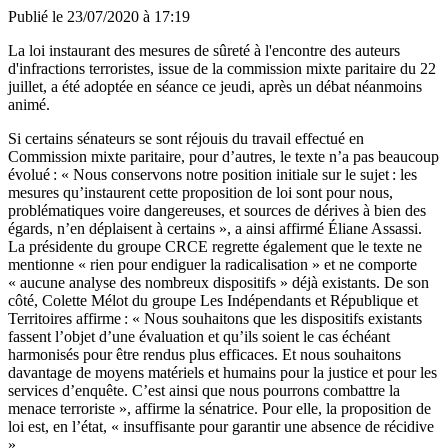
Publié le
23/07/2020 à 17:19
La loi instaurant des mesures de sûreté à l'encontre des auteurs
d'infractions terroristes, issue de la commission mixte paritaire du 22
juillet, a été adoptée en séance ce jeudi, après un débat néanmoins
animé.
Si certains sénateurs se sont réjouis du travail effectué en
Commission mixte paritaire, pour d’autres, le texte n’a pas beaucoup
évolué : « Nous conservons notre position initiale sur le sujet : les
mesures qu
’
instaurent cette proposition de loi sont pour nous,
problématiques voire dangereuses, et sources de dérives à bien des
égards, n
’
en déplaisent à certains », a ainsi affirmé Éliane Assassi.
La présidente du groupe CRCE regrette également que le texte ne
mentionne « rien pour endiguer la radicalisation » et ne comporte
« aucune analyse des nombreux dispositifs » déjà existants. De son
côté, Colette Mélot du groupe Les Indépendants et République et
Territoires affirme : « Nous souhaitons que les dispositifs existants
fassent l’objet d’une évaluation et qu’ils soient le cas échéant
harmonisés pour être rendus plus efficaces. Et nous souhaitons
davantage de moyens matériels et humains pour la justice et pour les
services d’enquête. C’est ainsi que nous pourrons combattre la
menace terroriste », affirme la sénatrice. Pour elle, la proposition de
loi est, en l’état, « insuffisante pour garantir une absence de récidive
».