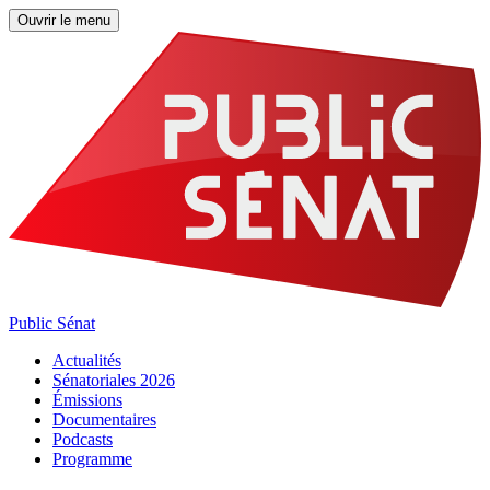
Ouvrir le menu
Public Sénat
Actualités
Sénatoriales 2026
Émissions
Documentaires
Podcasts
Programme