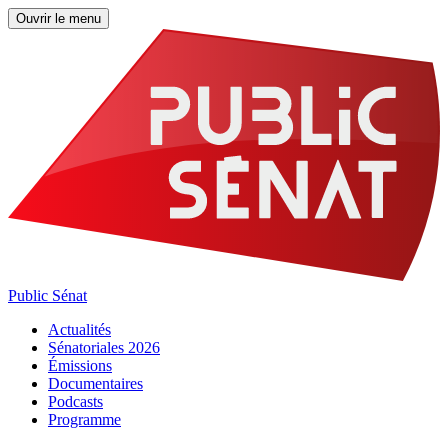
Ouvrir le menu
Public Sénat
Actualités
Sénatoriales 2026
Émissions
Documentaires
Podcasts
Programme