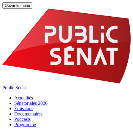
Ouvrir le menu
Public Sénat
Actualités
Sénatoriales 2026
Émissions
Documentaires
Podcasts
Programme