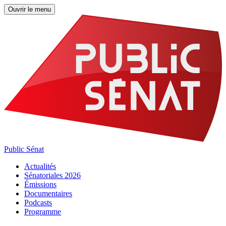
Ouvrir le menu
Public Sénat
Actualités
Sénatoriales 2026
Émissions
Documentaires
Podcasts
Programme