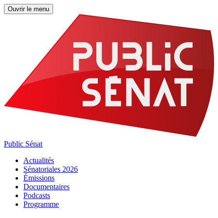
Ouvrir le menu
Public Sénat
Actualités
Sénatoriales 2026
Émissions
Documentaires
Podcasts
Programme