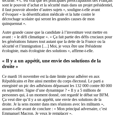
sécurité. « C’est vrai que les principales préoccupations des Français
sont le pouvoir d’achat et la sécurité mais dans un projet présidentiel,
il faut pouvoir aborder d’autres sujets », souligne-t-elle avant
d’évoquer « la désertification médicale et la lutte contre le
décrochage scolaire qui seront les grandes causes de mon
quinquennat ».
Autre grande cause que la candidate à l’investiture veut mettre en
avant : « le défi climatique ». « Ça fait partie des défis cruciaux pour
les générations futures tout autant que la dette de la France ou la
sécurité et l’immigration […] Moi, je veux être une Présidente
écologiste, mais écologiste des solutions », affirme-t-elle.
« Il y a un appétit, une envie des solutions de la
droite »
Ce mardi 16 novembre est la date limite pour adhérer en aux
Républicains et être ainsi membre du corps électoral.
Le parti a
enregistré un pic des adhésions dépassant les 132 000 contre 80 000
en septembre. Signe d’une dynamique ? « Il y a 5 millions de
personnes qui, à un moment donné, ont regardé le débat sur BFM.
Ça veut dire qu’il y a un appétit, une envie des solutions de la
droite. Je la sens monter dans mes réunions avec les militants »,
assure-t-elle avant de conclure : « Mon principal adversaire, c’est
Emmanuel Macron. Je veux le remplacer ».