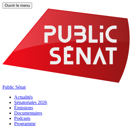
Ouvrir le menu
Public Sénat
Actualités
Sénatoriales 2026
Émissions
Documentaires
Podcasts
Programme