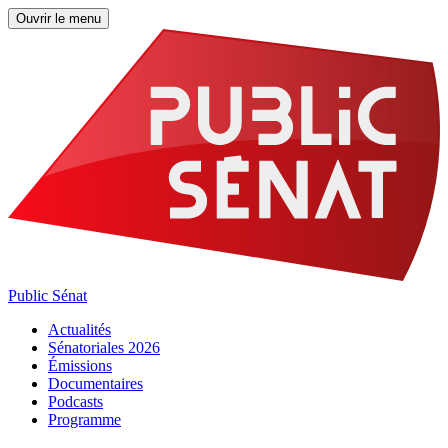
Ouvrir le menu
Public Sénat
Actualités
Sénatoriales 2026
Émissions
Documentaires
Podcasts
Programme