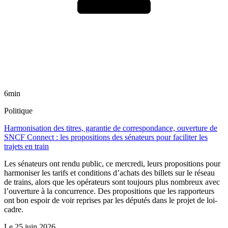
6min
Politique
Harmonisation des titres, garantie de correspondance, ouverture de
SNCF Connect : les propositions des sénateurs pour faciliter les
trajets en train
Les sénateurs ont rendu public, ce mercredi, leurs propositions pour
harmoniser les tarifs et conditions d’achats des billets sur le réseau
de trains, alors que les opérateurs sont toujours plus nombreux avec
l’ouverture à la concurrence. Des propositions que les rapporteurs
ont bon espoir de voir reprises par les députés dans le projet de loi-
cadre.
Le
25 juin 2026