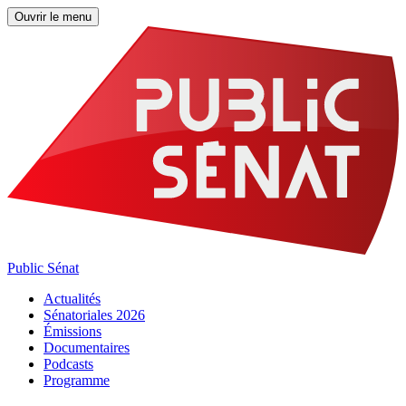
Ouvrir le menu
Public Sénat
Actualités
Sénatoriales 2026
Émissions
Documentaires
Podcasts
Programme