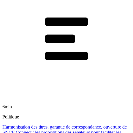
6min
Politique
Harmonisation des titres, garantie de correspondance, ouverture de
SNCF Connect : les propositions des sénateurs pour faciliter les