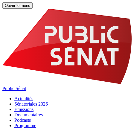
Ouvrir le menu
Public Sénat
Actualités
Sénatoriales 2026
Émissions
Documentaires
Podcasts
Programme