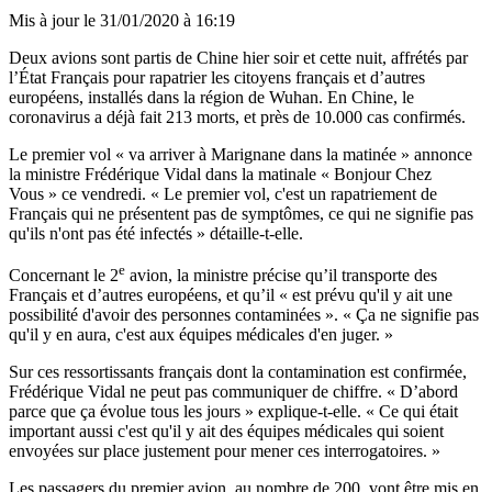
Mis à jour le
31/01/2020 à 16:19
Deux avions sont partis de Chine hier soir et cette nuit, affrétés par
l’État Français pour rapatrier les citoyens français et d’autres
européens, installés dans la région de Wuhan. En Chine, le
coronavirus a déjà fait 213 morts, et près de 10.000 cas confirmés.
Le premier vol « va arriver à Marignane dans la matinée » annonce
la ministre Frédérique Vidal dans la matinale « Bonjour Chez
Vous » ce vendredi. « Le premier vol, c'est un rapatriement de
Français qui ne présentent pas de symptômes, ce qui ne signifie pas
qu'ils n'ont pas été infectés » détaille-t-elle.
e
Concernant le 2
avion, la ministre précise qu’il transporte des
Français et d’autres européens, et qu’il « est prévu qu'il y ait une
possibilité d'avoir des personnes contaminées ». « Ça ne signifie pas
qu'il y en aura, c'est aux équipes médicales d'en juger. »
Sur ces ressortissants français dont la contamination est confirmée,
Frédérique Vidal ne peut pas communiquer de chiffre. « D’abord
parce que ça évolue tous les jours » explique-t-elle. « Ce qui était
important aussi c'est qu'il y ait des équipes médicales qui soient
envoyées sur place justement pour mener ces interrogatoires. »
Les passagers du premier avion, au nombre de 200, vont être mis en